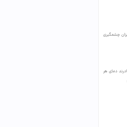
یزان چشمگیری
درند دمای هر