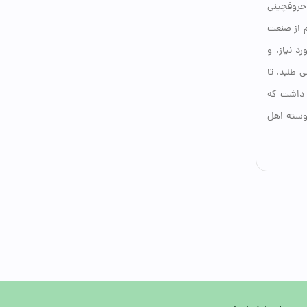
 حروفچینی
م از صنعت
د نیاز، و
 طلبد، تا
د داشت که
یوسته اهل