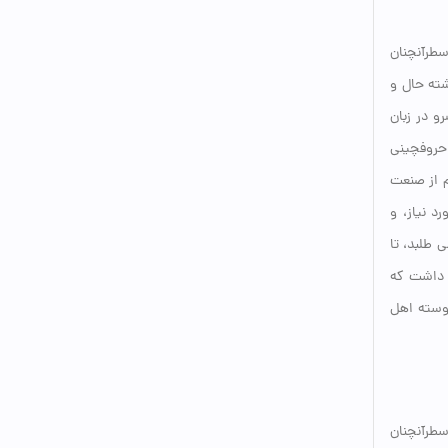
سطرآنچنان
شته حال و
و در زبان
 حروفچینی
م از صنعت
د نیاز، و
 طلبد، تا
د داشت که
یوسته اهل
سطرآنچنان