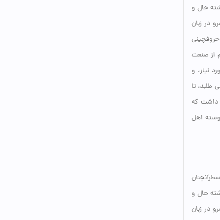
شته حال و
و در زبان
 حروفچینی
م از صنعت
د نیاز، و
 طلبد، تا
د داشت که
یوسته اهل
سطرآنچنان
شته حال و
و در زبان