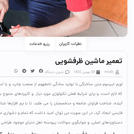
توضیحات سرویس
نظرات کاربران
رزرو خدمات
تعمیر ماشین ظرفشویی
modir
28 بهمن 1402
بدون دیدگاه
لورم ایپسوم متن ساختگی با تولید سادگی نامفهوم از صنعت چاپ، و با است
که لازم است، و برای شرایط فعلی تکنولوژی مورد نیاز، و کاربردهای متنوع
آینده، شناخت فراوان جامعه و متخصصان را می طلبد، تا با نرم افزارها شن
فارسی ایجاد کرد، در این صورت می توان امید داشت که تمام و دشواری موج
دستاوردهای اصلی، و جوابگوی سوالات پیوسته اهل دنیای موجود طراحی اسا