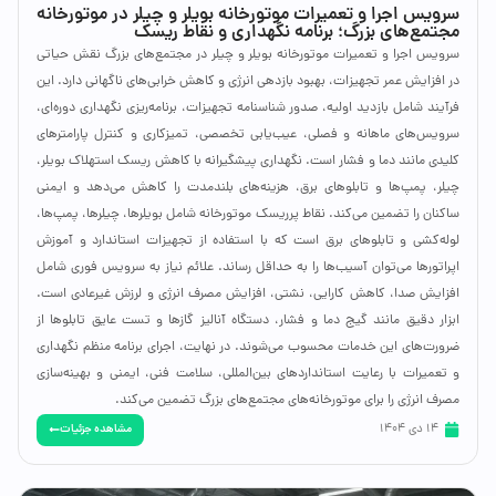
سرویس اجرا و تعمیرات موتورخانه بویلر و چیلر در موتورخانه
مجتمع‌های بزرگ؛ برنامه نگهداری و نقاط ریسک
سرویس اجرا و تعمیرات موتورخانه بویلر و چیلر در مجتمع‌های بزرگ نقش حیاتی
در افزایش عمر تجهیزات، بهبود بازدهی انرژی و کاهش خرابی‌های ناگهانی دارد. این
فرآیند شامل بازدید اولیه، صدور شناسنامه تجهیزات، برنامه‌ریزی نگهداری دوره‌ای،
سرویس‌های ماهانه و فصلی، عیب‌یابی تخصصی، تمیزکاری و کنترل پارامترهای
کلیدی مانند دما و فشار است. نگهداری پیشگیرانه با کاهش ریسک استهلاک بویلر،
چیلر، پمپ‌ها و تابلوهای برق، هزینه‌های بلندمدت را کاهش می‌دهد و ایمنی
ساکنان را تضمین می‌کند. نقاط پرریسک موتورخانه شامل بویلرها، چیلرها، پمپ‌ها،
لوله‌کشی و تابلوهای برق است که با استفاده از تجهیزات استاندارد و آموزش
اپراتورها می‌توان آسیب‌ها را به حداقل رساند. علائم نیاز به سرویس فوری شامل
افزایش صدا، کاهش کارایی، نشتی، افزایش مصرف انرژی و لرزش غیرعادی است.
ابزار دقیق مانند گیج دما و فشار، دستگاه آنالیز گازها و تست عایق تابلوها از
ضرورت‌های این خدمات محسوب می‌شوند. در نهایت، اجرای برنامه منظم نگهداری
و تعمیرات با رعایت استانداردهای بین‌المللی، سلامت فنی، ایمنی و بهینه‌سازی
مصرف انرژی را برای موتورخانه‌های مجتمع‌های بزرگ تضمین می‌کند.
مشاهده جزئیات
14 دی 1404