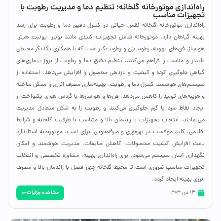
راه‌اندازی موتورخانه گلخانه؛ تنظیم دما و مدیریت رطوبت با
تجهیزات مناسب
راه‌اندازی موتورخانه گلخانه نقش حیاتی در کنترل دقیق دما و رطوبت برای رشد
بهینه گیاهان دارد. موتورخانه شامل تجهیزات کلیدی مانند بویلر، یونیت هیتر،
هواساز، فن‌های تهویه، رطوبت‌زن و رطوبت‌گیر است که با همکاری یکدیگر محیطی
پایدار و مناسب را فراهم می‌کنند. تنظیم دقیق دما و رطوبت از بروز بیماری‌های
گیاهی جلوگیری کرده و کیفیت و بازدهی محصول را افزایش می‌دهد. استفاده از
سیستم‌های هوشمند کنترل دما و رطوبت، بهینه‌سازی مصرف انرژی را ممکن ساخته
و هزینه‌های تولید را کاهش می‌دهد. فن‌ها و هواسازها با گردش هوای یکنواخت از
ایجاد نقاط سرد یا گرم جلوگیری می‌کنند و رطوبت را به شکل متعادل مدیریت
می‌نمایند. انتخاب تجهیزات با راندمان بالا و متناسب با ظرفیت گلخانه و شرایط
اقلیمی، کلید موفقیت در بهره‌وری و صرفه‌جویی انرژی است. موتورخانه استاندارد
باعث افزایش کیفیت محصولات، کاهش ضایعات، مدیریت هوشمند و امکان
نگهداری آسان سیستم می‌شود. برای راه‌اندازی بهینه، مشاوره تخصصی و انتخاب
تجهیزات مناسب ضروری است تا محیط گلخانه چهار فصل با راندمان بالا و مصرف
انرژی بهینه ایجاد گردد.
مشاهده جزئیات
14 دی 1404