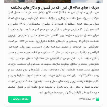
هزینه اجرای سازه ال اس اف در فصول و مکان‌های مختلف
هزینه اجرای سازه ال اس اف (LSF) تحت تأثیر عوامل متعددی مانند فصل اجرا،
موقعیت پروژه، نوع خاک، عایق‌کاری و جزئیات نقشه قرار دارد. برآورد سال ۱۴۰۵
نشان می‌دهد هزینه اسکلت از حدود ۵.۵ میلیون، سفت‌کاری از ۱۳.۵ میلیون و
کلیدتحویل از ۱۹ میلیون تومان به ازای هر متر مربع آغاز می‌شود. بهار و پاییز با
هوای معتدل بهترین فصل‌ها برای کاهش هزینه‌های جانبی و افزایش بهره‌وری
هستند، درحالی‌که زمستان و تابستان شرایط دشوارتری ایجاد می‌کنند. موقعیت
جغرافیایی نیز هزینه‌ها را تغییر می‌دهد؛ تهران دسترسی بهتر ولی هزینه‌های
کارگاهی و ترافیک بیشتر دارد، در حالی که مناطق دورافتاده هزینه حمل و نصب
بالاتری دارند. اقلیم نقش مهمی در افزایش هزینه‌ها دارد؛ مناطق سردسیر نیازمند
عایق‌بندی بیشتر و مناطق مرطوب نیازمند تمهیدات ضدخوردگی هستند. جزئیات
معماری مانند تعداد طبقات، ابعاد دهانه‌ها، تعداد بازشوها و نوع سقف نیز بر
بودجه تأثیرگذارند. برای تخمین دقیق هزینه، باید سطح تحویل، شرایط زمین و
اقلیم، هزینه فونداسیون و ردیف‌های حمل و نصب به‌صورت جداگانه بررسی شوند.
انتخاب فصل و محل اجرا باید همراه با تعریف جامع دامنه کار و کنترل کیفیت
صورت گیرد تا از افزایش ناگهانی هزینه‌ها جلوگیری شود.
مشاهده جزئیات
14 مرداد 1405