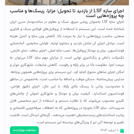
اجرای سازه LSF از بازدید تا تحویل؛ مزایا، ریسک‌ها و مناسب
چه پروژه‌هایی است
اجرای سازه LSF به‌عنوان روشی سریع، سبک و مقاوم در ساخت‌وساز مدرن ایران
شناخته شده است. این سیستم با استفاده از پروفیل‌های فولادی سبک و فناوری
صنعتی، مناسب پروژه‌هایی با نیاز به سرعت بالا، کاهش وزن سازه و کنترل هزینه
است. مراحل اجرای آن شامل بازدید و مشاوره اولیه، طراحی سه‌بعدی، آماده‌سازی
فونداسیون، برش و مونتاژ پروفیل‌ها، نصب سازه اصلی، اجرای سقف، نمای خارجی،
تکمیلات داخلی و رنگ‌آمیزی نهایی است. از مزایای مهم سازه LSF می‌توان به
سرعت اجرا، مقاومت بالا در برابر زلزله و رطوبت، کاهش ضایعات، عایق‌کاری موثر و
امکان اجرای نماهای متنوع اشاره کرد. این سیستم برای پروژه‌هایی همچون ویلاها،
مدارس پیش‌ساخته، مسکن موقت و اضافه بنا مناسب است، به‌خصوص در مناطق
با محدودیت زمانی یا ریسک بالای زلزله. با این حال، اجرای دقیق طراحی،
فونداسیون استاندارد، کیفیت برش و مونتاژ و عایق‌کاری اصولی از چالش‌های
کلیدی محسوب می‌شوند که با نظارت مستمر و استفاده از تیم متخصص قابل
مدیریت‌اند. سازه LSF به‌ویژه در پروژه‌هایی که به انعطاف، صرفه‌جویی اقتصادی و
رعایت استانداردهای زیست‌محیطی اهمیت می‌دهند، گزینه‌ای ایده‌آل است. قابلیت
تغییر و توسعه آتی نیز از ویژگی‌های برجسته این سیستم است.
مشاهده جزئیات
9 اسفند 1404